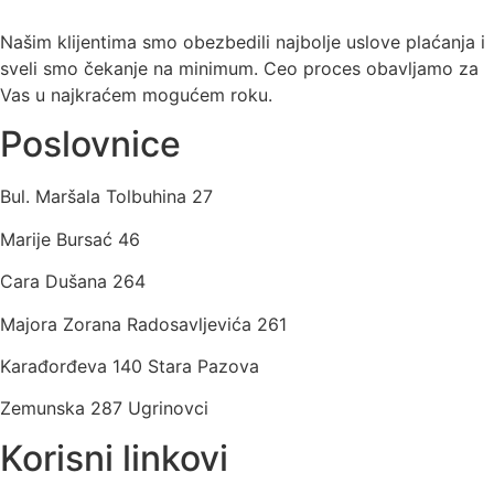
Našim klijentima smo obezbedili najbolje uslove plaćanja i
sveli smo čekanje na minimum. Ceo proces obavljamo za
Vas u najkraćem mogućem roku.
Poslovnice
Bul. Maršala Tolbuhina 27
Marije Bursać 46
Cara Dušana 264
Majora Zorana Radosavljevića 261
Karađorđeva 140 Stara Pazova
Zemunska 287 Ugrinovci
Korisni linkovi