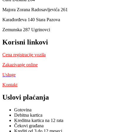
Majora Zorana Radosavljevića 261
Karađorđeva 140 Stara Pazova
Zemunska 287 Ugrinovci
Korisni linkovi
Cena registracije vozila
Zakazivanje online
Usluge
Kontakt
Uslovi plaćanja
Gotovina
Debitna kartica
Kreditna kartica na 12 rata
Čekovi građana
Krediti od 3 do 12 meseci