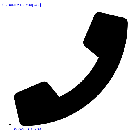
Скочите на садржај
065/22-01-363