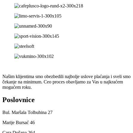
Našim klijentima smo obezbedili najbolje uslove plaćanja i sveli smo
čekanje na minimum. Ceo proces obavljamo za Vas u najkraćem
mogućem roku.
Poslovnice
Bul. Maršala Tolbuhina 27
Marije Bursać 46
Cara Dušana 264