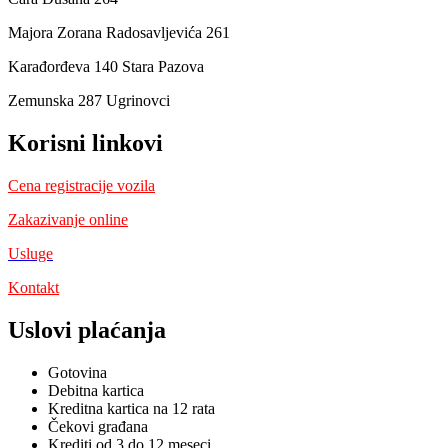
Majora Zorana Radosavljevića 261
Karađorđeva 140 Stara Pazova
Zemunska 287 Ugrinovci
Korisni linkovi
Cena registracije vozila
Zakazivanje online
Usluge
Kontakt
Uslovi plaćanja
Gotovina
Debitna kartica
Kreditna kartica na 12 rata
Čekovi građana
Krediti od 3 do 12 meseci