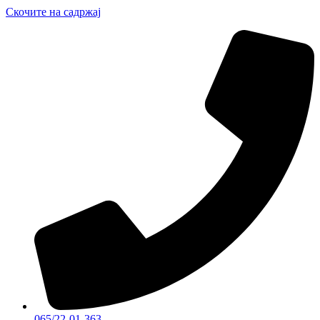
Скочите на садржај
065/22-01-363