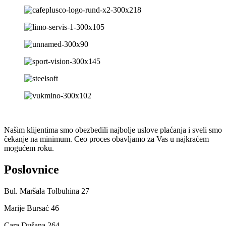
Našim klijentima smo obezbedili najbolje uslove plaćanja i sveli smo
čekanje na minimum. Ceo proces obavljamo za Vas u najkraćem
mogućem roku.
Poslovnice
Bul. Maršala Tolbuhina 27
Marije Bursać 46
Cara Dušana 264