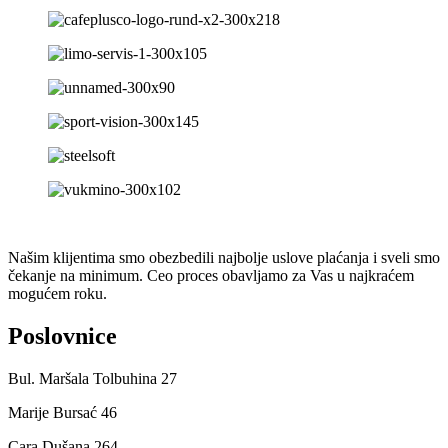
Našim klijentima smo obezbedili najbolje uslove plaćanja i sveli smo
čekanje na minimum. Ceo proces obavljamo za Vas u najkraćem
mogućem roku.
Poslovnice
Bul. Maršala Tolbuhina 27
Marije Bursać 46
Cara Dušana 264