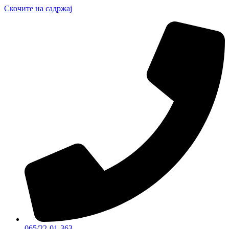
Скочите на садржај
065/22-01-363