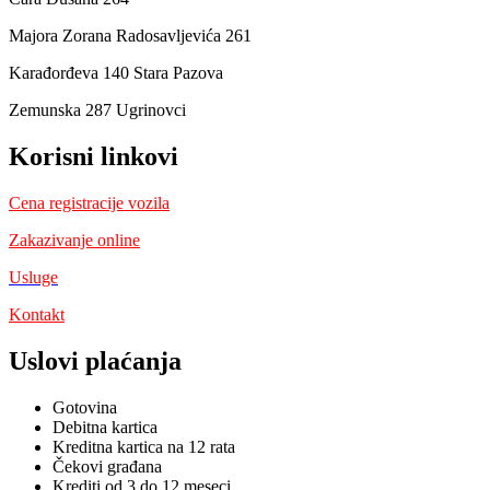
Majora Zorana Radosavljevića 261
Karađorđeva 140 Stara Pazova
Zemunska 287 Ugrinovci
Korisni linkovi
Cena registracije vozila
Zakazivanje online
Usluge
Kontakt
Uslovi plaćanja
Gotovina
Debitna kartica
Kreditna kartica na 12 rata
Čekovi građana
Krediti od 3 do 12 meseci