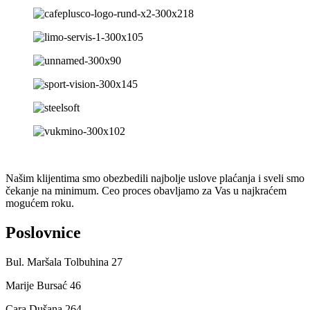
Našim klijentima smo obezbedili najbolje uslove plaćanja i sveli smo
čekanje na minimum. Ceo proces obavljamo za Vas u najkraćem
mogućem roku.
Poslovnice
Bul. Maršala Tolbuhina 27
Marije Bursać 46
Cara Dušana 264