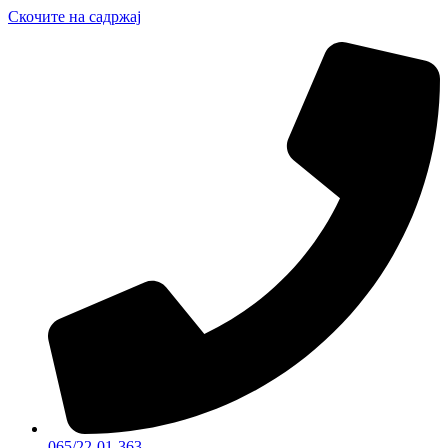
Скочите на садржај
065/22-01-363