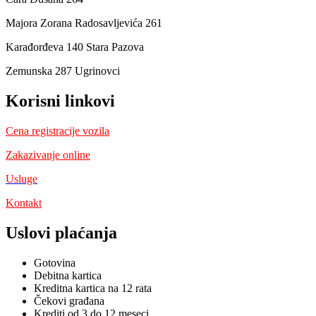
Majora Zorana Radosavljevića 261
Karađorđeva 140 Stara Pazova
Zemunska 287 Ugrinovci
Korisni linkovi
Cena registracije vozila
Zakazivanje online
Usluge
Kontakt
Uslovi plaćanja
Gotovina
Debitna kartica
Kreditna kartica na 12 rata
Čekovi građana
Krediti od 3 do 12 meseci