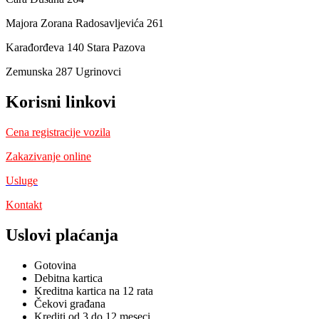
Majora Zorana Radosavljevića 261
Karađorđeva 140 Stara Pazova
Zemunska 287 Ugrinovci
Korisni linkovi
Cena registracije vozila
Zakazivanje online
Usluge
Kontakt
Uslovi plaćanja
Gotovina
Debitna kartica
Kreditna kartica na 12 rata
Čekovi građana
Krediti od 3 do 12 meseci