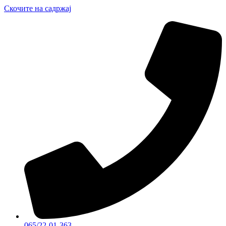
Скочите на садржај
065/22-01-363