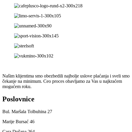
Našim klijentima smo obezbedili najbolje uslove plaćanja i sveli smo
čekanje na minimum. Ceo proces obavljamo za Vas u najkraćem
mogućem roku.
Poslovnice
Bul. Maršala Tolbuhina 27
Marije Bursać 46
Cara Dušana 264