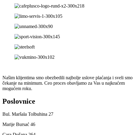
Našim klijentima smo obezbedili najbolje uslove plaćanja i sveli smo
čekanje na minimum. Ceo proces obavljamo za Vas u najkraćem
mogućem roku.
Poslovnice
Bul. Maršala Tolbuhina 27
Marije Bursać 46
Cara Dušana 264