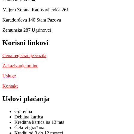
Majora Zorana Radosavljevića 261
Karađorđeva 140 Stara Pazova
Zemunska 287 Ugrinovci
Korisni linkovi
Cena registracije vozila
Zakazivanje online
Usluge
Kontakt
Uslovi plaćanja
Gotovina
Debitna kartica
Kreditna kartica na 12 rata
Čekovi građana
Krediti od 3 do 12 meseci