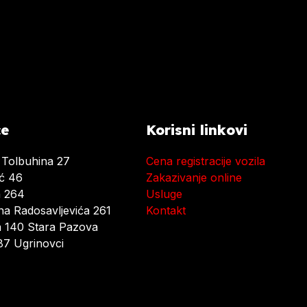
ce
Korisni linkovi
 Tolbuhina 27
Cena registracije vozila
ać 46
Zakazivanje online
a 264
Usluge
a Radosavljevića 261
Kontakt
 140 Stara Pazova
7 Ugrinovci