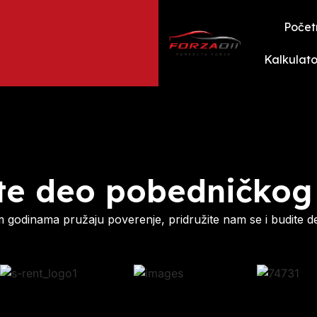
Počet
Kalkulato
te deo pobedničkog
godinama pružaju poverenje, pridružite nam se i budite d