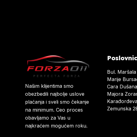
Poslovni
Bul. Maršala
Marije Burs
Našim klijentima smo
Cara Dušan
Majora Zoran
obezbedili najbolje uslove
Karađorđeva
plaćanja i sveli smo čekanje
Zemunska 28
na minimum. Ceo proces
obavljamo za Vas u
najkraćem mogućem roku.