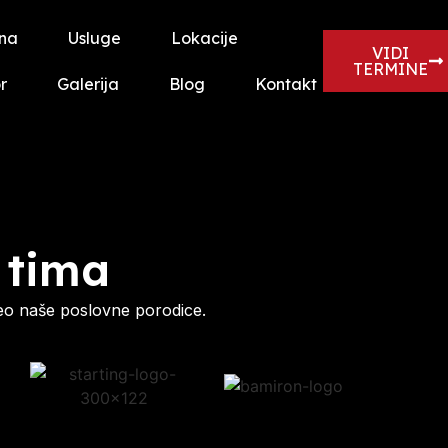
na
Usluge
Lokacije
VIDI
TERMINE
r
Galerija
Blog
Kontakt
 tima
eo naše poslovne porodice.