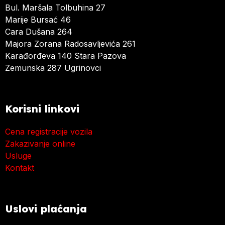
Bul. Maršala Tolbuhina 27
Marije Bursać 46
Cara Dušana 264
Majora Zorana Radosavljevića 261
Karađorđeva 140 Stara Pazova
Zemunska 287 Ugrinovci
Korisni linkovi
Cena registracije vozila
Zakazivanje online
Usluge
Kontakt
Uslovi plaćanja