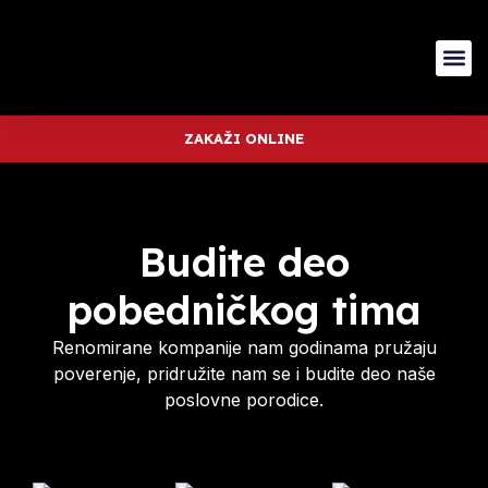
ZAKAŽI ONLINE
Budite deo
pobedničkog tima
Renomirane kompanije nam godinama pružaju
poverenje, pridružite nam se i budite deo naše
poslovne porodice.