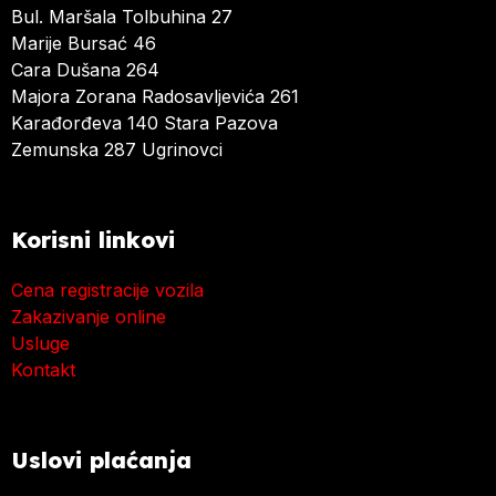
Bul. Maršala Tolbuhina 27
Marije Bursać 46
Cara Dušana 264
Majora Zorana Radosavljevića 261
Karađorđeva 140 Stara Pazova
Zemunska 287 Ugrinovci
Korisni linkovi
Cena registracije vozila
Zakazivanje online
Usluge
Kontakt
Uslovi plaćanja