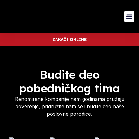
ZAKAŽI ONLINE
Budite deo
pobedničkog tima
Renomirane kompanije nam godinama pružaju
poverenje, pridružite nam se i budite deo naše
poslovne porodice.