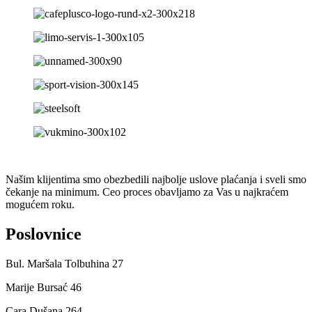
Našim klijentima smo obezbedili najbolje uslove plaćanja i sveli smo
čekanje na minimum. Ceo proces obavljamo za Vas u najkraćem
mogućem roku.
Poslovnice
Bul. Maršala Tolbuhina 27
Marije Bursać 46
Cara Dušana 264