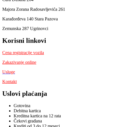
Majora Zorana Radosavljevića 261
Karađorđeva 140 Stara Pazova
Zemunska 287 Ugrinovci
Korisni linkovi
Cena registracije vozila
Zakazivanje online
Usluge
Kontakt
Uslovi plaćanja
Gotovina
Debitna kartica
Kreditna kartica na 12 rata
Čekovi građana
Krediti od 3 do 12 meseci