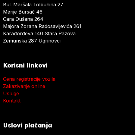
Bul. Maršala Tolbuhina 27
Marije Bursać 46
Cara Dušana 264
Majora Zorana Radosavljevića 261
Karađorđeva 140 Stara Pazova
Zemunska 287 Ugrinovci
Korisni linkovi
Cena registracije vozila
Zakazivanje online
Usluge
Kontakt
Uslovi plaćanja