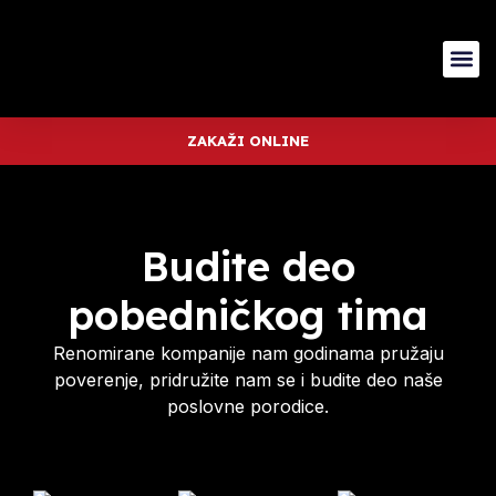
ZAKAŽI ONLINE
Budite deo
pobedničkog tima
Renomirane kompanije nam godinama pružaju
poverenje, pridružite nam se i budite deo naše
poslovne porodice.