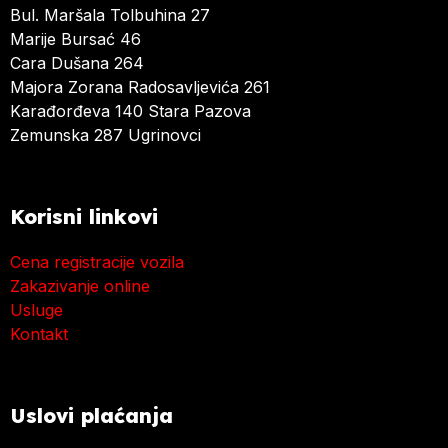
Bul. Maršala Tolbuhina 27
Marije Bursać 46
Cara Dušana 264
Majora Zorana Radosavljevića 261
Karađorđeva 140 Stara Pazova
Zemunska 287 Ugrinovci
Korisni linkovi
Cena registracije vozila
Zakazivanje online
Usluge
Kontakt
Uslovi plaćanja