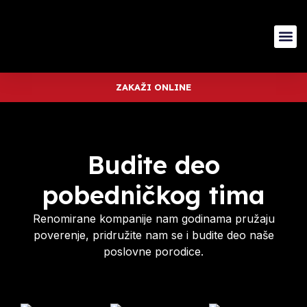
ZAKAŽI ONLINE
Budite deo
pobedničkog tima
Renomirane kompanije nam godinama pružaju
poverenje, pridružite nam se i budite deo naše
poslovne porodice.