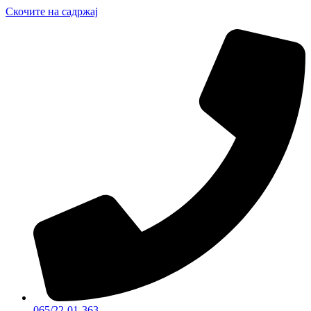
Скочите на садржај
065/22-01-363