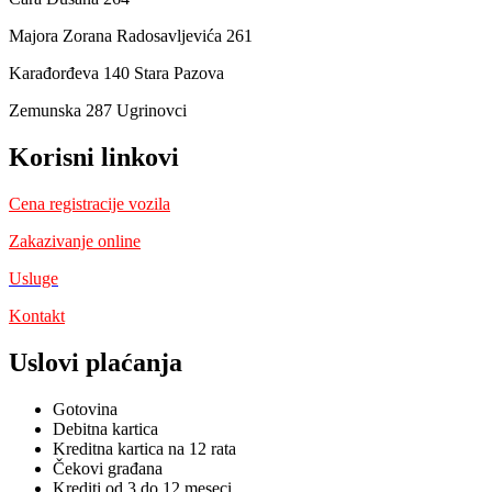
Majora Zorana Radosavljevića 261
Karađorđeva 140 Stara Pazova
Zemunska 287 Ugrinovci
Korisni linkovi
Cena registracije vozila
Zakazivanje online
Usluge
Kontakt
Uslovi plaćanja
Gotovina
Debitna kartica
Kreditna kartica na 12 rata
Čekovi građana
Krediti od 3 do 12 meseci