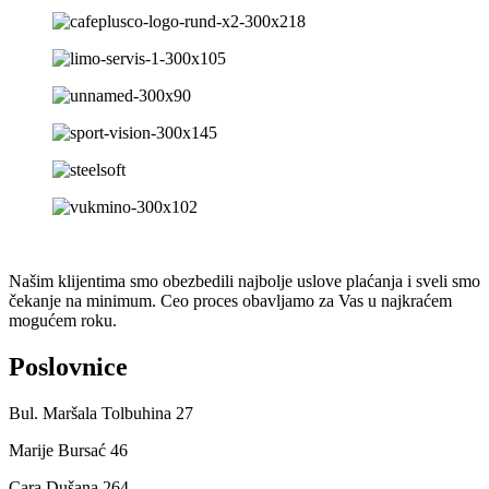
Našim klijentima smo obezbedili najbolje uslove plaćanja i sveli smo
čekanje na minimum. Ceo proces obavljamo za Vas u najkraćem
mogućem roku.
Poslovnice
Bul. Maršala Tolbuhina 27
Marije Bursać 46
Cara Dušana 264