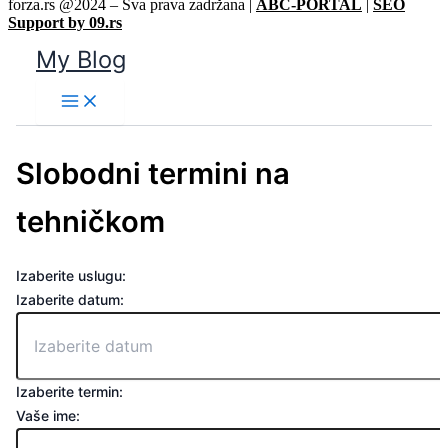
forza.rs @2024 – Sva prava zadržana |
ABC-PORTAL
|
SEO
Support by 09.rs