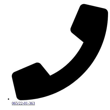
Скочите
на
садржај
065/22-01-363