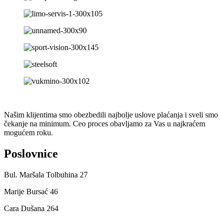
Našim klijentima smo obezbedili najbolje uslove plaćanja i sveli smo
čekanje na minimum. Ceo proces obavljamo za Vas u najkraćem
mogućem roku.
Poslovnice
Bul. Maršala Tolbuhina 27
Marije Bursać 46
Cara Dušana 264