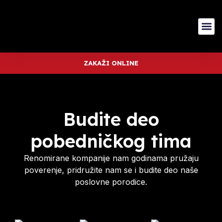
ZAKAŽI ONLINE
Budite deo
pobedničkog tima
Renomirane kompanije nam godinama pružaju
poverenje, pridružite nam se i budite deo naše
poslovne porodice.