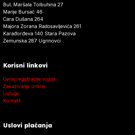
Bul. Maršala Tolbuhina 27
Marije Bursać 46
Cara Dušana 264
Majora Zorana Radosavljevića 261
Karađorđeva 140 Stara Pazova
Zemunska 287 Ugrinovci
Korisni linkovi
Cena registracije vozila
Zakazivanje online
Usluge
Kontakt
Uslovi plaćanja