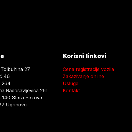
ce
Korisni linkovi
 Tolbuhina 27
Cena registracije vozila
ać 46
Zakazivanje online
a 264
Usluge
a Radosavljevića 261
Kontakt
 140 Stara Pazova
7 Ugrinovci