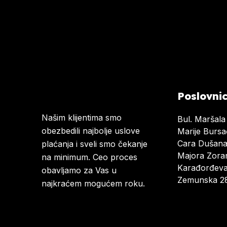
Poslovni
Našim klijentima smo
Bul. Maršala
obezbedili najbolje uslove
Marije Burs
Cara Dušan
plaćanja i sveli smo čekanje
Majora Zoran
na minimum. Ceo proces
Karađorđeva
obavljamo za Vas u
Zemunska 28
najkraćem mogućem roku.