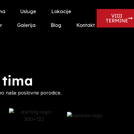
na
Usluge
Lokacije
VIDI
TERMINE
r
Galerija
Blog
Kontakt
 tima
eo naše poslovne porodice.