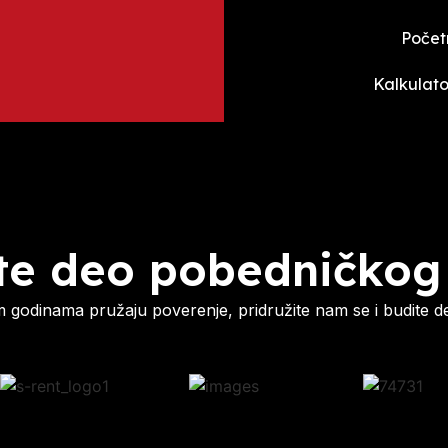
Počet
Kalkulato
te deo pobedničkog
godinama pružaju poverenje, pridružite nam se i budite d