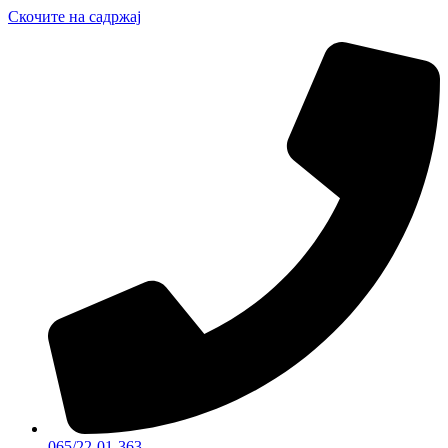
Скочите на садржај
065/22-01-363