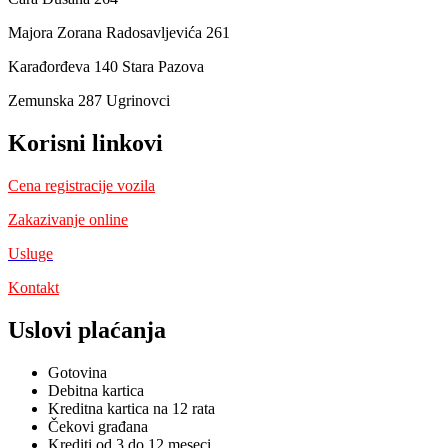
Majora Zorana Radosavljevića 261
Karađorđeva 140 Stara Pazova
Zemunska 287 Ugrinovci
Korisni linkovi
Cena registracije vozila
Zakazivanje online
Usluge
Kontakt
Uslovi plaćanja
Gotovina
Debitna kartica
Kreditna kartica na 12 rata
Čekovi građana
Krediti od 3 do 12 meseci