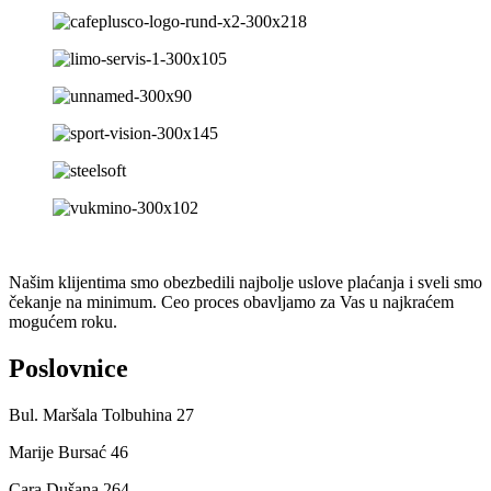
Našim klijentima smo obezbedili najbolje uslove plaćanja i sveli smo
čekanje na minimum. Ceo proces obavljamo za Vas u najkraćem
mogućem roku.
Poslovnice
Bul. Maršala Tolbuhina 27
Marije Bursać 46
Cara Dušana 264