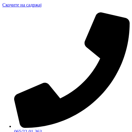
Скочите на садржај
065/22-01-363