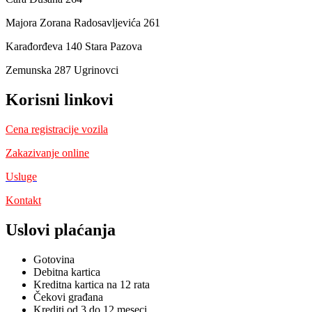
Majora Zorana Radosavljevića 261
Karađorđeva 140 Stara Pazova
Zemunska 287 Ugrinovci
Korisni linkovi
Cena registracije vozila
Zakazivanje online
Usluge
Kontakt
Uslovi plaćanja
Gotovina
Debitna kartica
Kreditna kartica na 12 rata
Čekovi građana
Krediti od 3 do 12 meseci