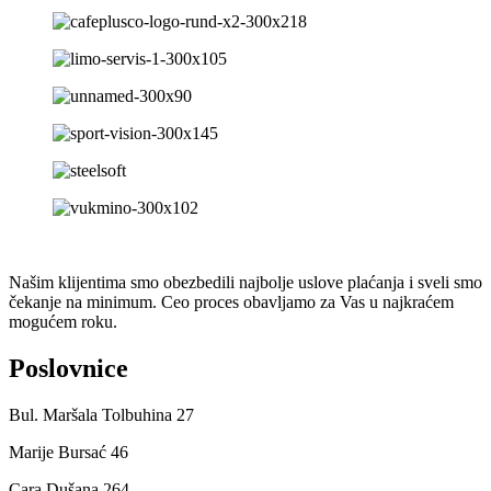
Našim klijentima smo obezbedili najbolje uslove plaćanja i sveli smo
čekanje na minimum. Ceo proces obavljamo za Vas u najkraćem
mogućem roku.
Poslovnice
Bul. Maršala Tolbuhina 27
Marije Bursać 46
Cara Dušana 264