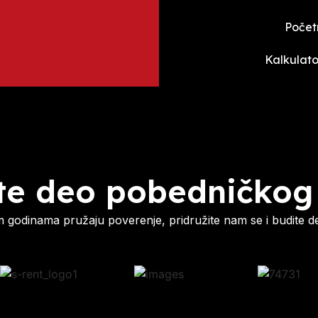
Počet
Kalkulato
te deo pobedničkog
godinama pružaju poverenje, pridružite nam se i budite d