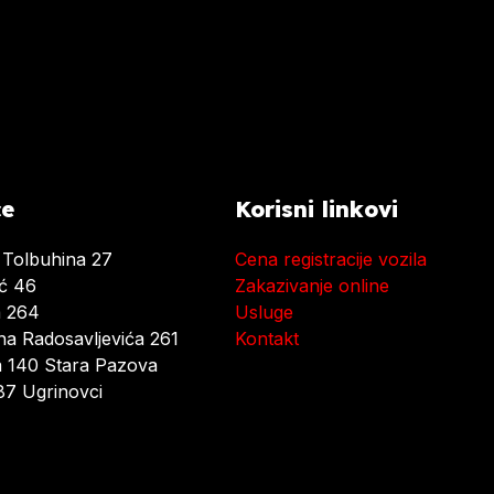
ce
Korisni linkovi
 Tolbuhina 27
Cena registracije vozila
ać 46
Zakazivanje online
a 264
Usluge
a Radosavljevića 261
Kontakt
 140 Stara Pazova
7 Ugrinovci