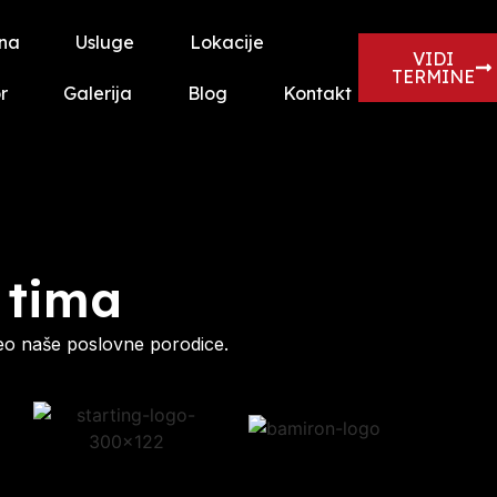
na
Usluge
Lokacije
VIDI
TERMINE
r
Galerija
Blog
Kontakt
 tima
eo naše poslovne porodice.