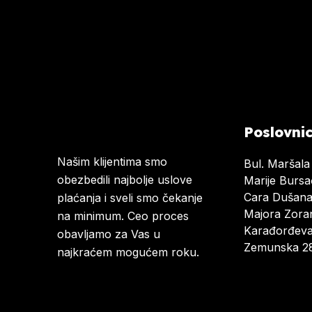
Poslovni
Našim klijentima smo
Bul. Maršala
obezbedili najbolje uslove
Marije Burs
Cara Dušan
plaćanja i sveli smo čekanje
Majora Zoran
na minimum. Ceo proces
Karađorđeva
obavljamo za Vas u
Zemunska 28
najkraćem mogućem roku.