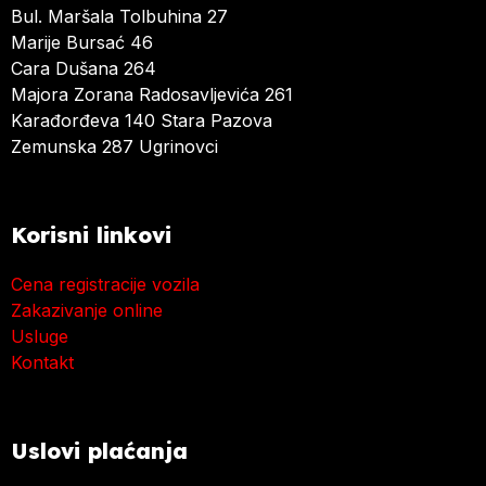
Bul. Maršala Tolbuhina 27
Marije Bursać 46
Cara Dušana 264
Majora Zorana Radosavljevića 261
Karađorđeva 140 Stara Pazova
Zemunska 287 Ugrinovci
Korisni linkovi
Cena registracije vozila
Zakazivanje online
Usluge
Kontakt
Uslovi plaćanja