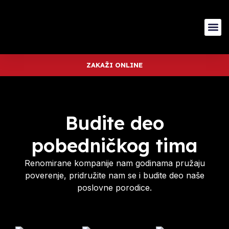
ZAKAŽI ONLINE
Budite deo
pobedničkog tima
Renomirane kompanije nam godinama pružaju
poverenje, pridružite nam se i budite deo naše
poslovne porodice.