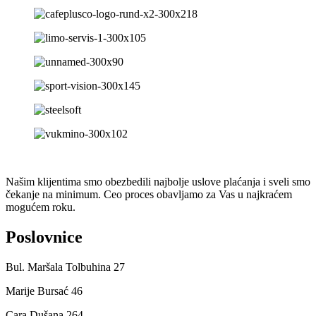
Našim klijentima smo obezbedili najbolje uslove plaćanja i sveli smo
čekanje na minimum. Ceo proces obavljamo za Vas u najkraćem
mogućem roku.
Poslovnice
Bul. Maršala Tolbuhina 27
Marije Bursać 46
Cara Dušana 264