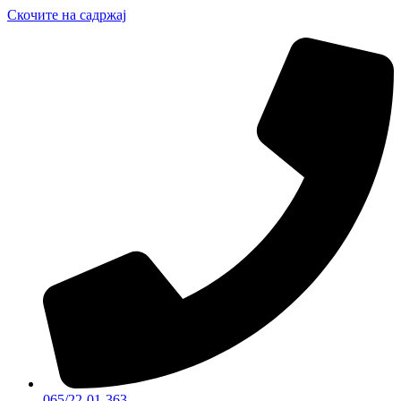
Скочите на садржај
065/22-01-363