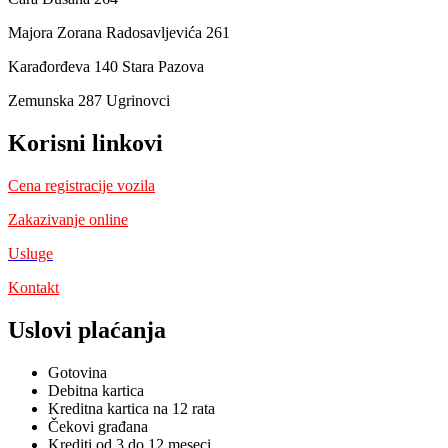
Majora Zorana Radosavljevića 261
Karađorđeva 140 Stara Pazova
Zemunska 287 Ugrinovci
Korisni linkovi
Cena registracije vozila
Zakazivanje online
Usluge
Kontakt
Uslovi plaćanja
Gotovina
Debitna kartica
Kreditna kartica na 12 rata
Čekovi građana
Krediti od 3 do 12 meseci