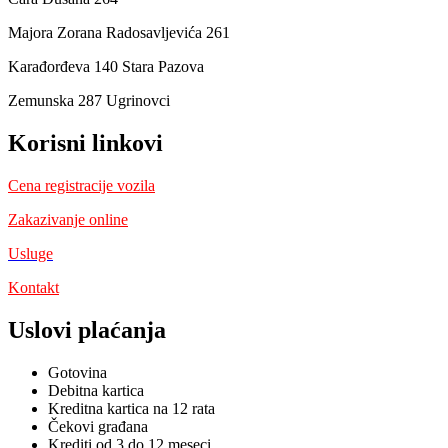
Majora Zorana Radosavljevića 261
Karađorđeva 140 Stara Pazova
Zemunska 287 Ugrinovci
Korisni linkovi
Cena registracije vozila
Zakazivanje online
Usluge
Kontakt
Uslovi plaćanja
Gotovina
Debitna kartica
Kreditna kartica na 12 rata
Čekovi građana
Krediti od 3 do 12 meseci