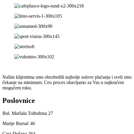
Našim klijentima smo obezbedili najbolje uslove plaćanja i sveli smo
čekanje na minimum. Ceo proces obavljamo za Vas u najkraćem
mogućem roku.
Poslovnice
Bul. Maršala Tolbuhina 27
Marije Bursać 46
Cara Dušana 264