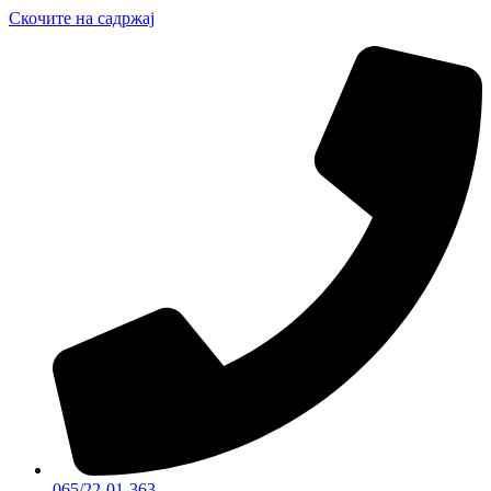
Скочите на садржај
065/22-01-363