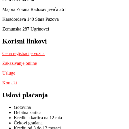
Majora Zorana Radosavljevića 261
Karađorđeva 140 Stara Pazova
Zemunska 287 Ugrinovci
Korisni linkovi
Cena registracije vozila
Zakazivanje online
Usluge
Kontakt
Uslovi plaćanja
Gotovina
Debitna kartica
Kreditna kartica na 12 rata
Čekovi građana
Krediti od 3 do 12 meseci