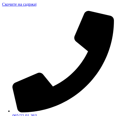
Скочите на садржај
065/22-01-363