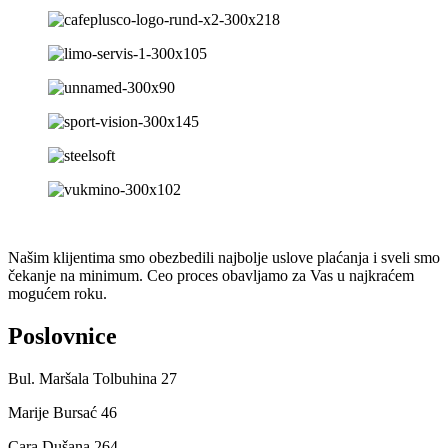
Našim klijentima smo obezbedili najbolje uslove plaćanja i sveli smo
čekanje na minimum. Ceo proces obavljamo za Vas u najkraćem
mogućem roku.
Poslovnice
Bul. Maršala Tolbuhina 27
Marije Bursać 46
Cara Dušana 264