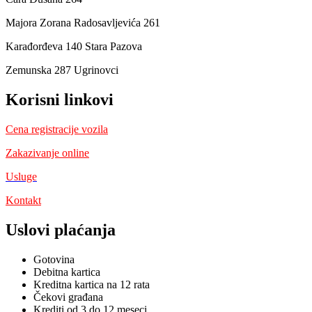
Majora Zorana Radosavljevića 261
Karađorđeva 140 Stara Pazova
Zemunska 287 Ugrinovci
Korisni linkovi
Cena registracije vozila
Zakazivanje online
Usluge
Kontakt
Uslovi plaćanja
Gotovina
Debitna kartica
Kreditna kartica na 12 rata
Čekovi građana
Krediti od 3 do 12 meseci