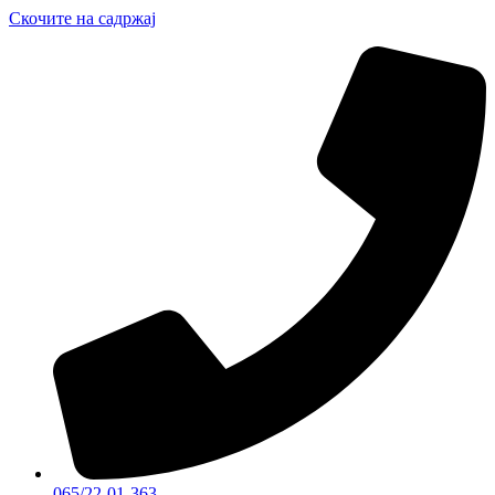
Скочите на садржај
065/22-01-363