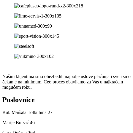
Našim klijentima smo obezbedili najbolje uslove plaćanja i sveli smo
čekanje na minimum. Ceo proces obavljamo za Vas u najkraćem
mogućem roku.
Poslovnice
Bul. Maršala Tolbuhina 27
Marije Bursać 46
Cara Dušana 264