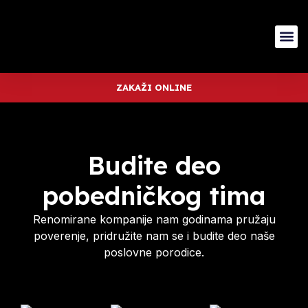
ZAKAŽI ONLINE
Budite deo
pobedničkog tima
Renomirane kompanije nam godinama pružaju
poverenje, pridružite nam se i budite deo naše
poslovne porodice.