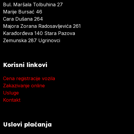
Bul. Maršala Tolbuhina 27
Marije Bursać 46
Cara Dušana 264
Majora Zorana Radosavljevića 261
Karađorđeva 140 Stara Pazova
Zemunska 287 Ugrinovci
Korisni linkovi
Cena registracije vozila
Zakazivanje online
Usluge
Kontakt
Uslovi plaćanja