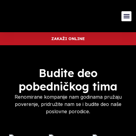
ZAKAŽI ONLINE
Budite deo
pobedničkog tima
Renomirane kompanije nam godinama pružaju
poverenje, pridružite nam se i budite deo naše
poslovne porodice.