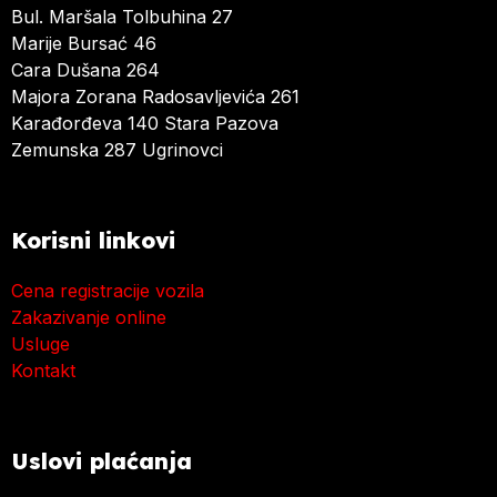
Bul. Maršala Tolbuhina 27
Marije Bursać 46
Cara Dušana 264
Majora Zorana Radosavljevića 261
Karađorđeva 140 Stara Pazova
Zemunska 287 Ugrinovci
Korisni linkovi
Cena registracije vozila
Zakazivanje online
Usluge
Kontakt
Uslovi plaćanja