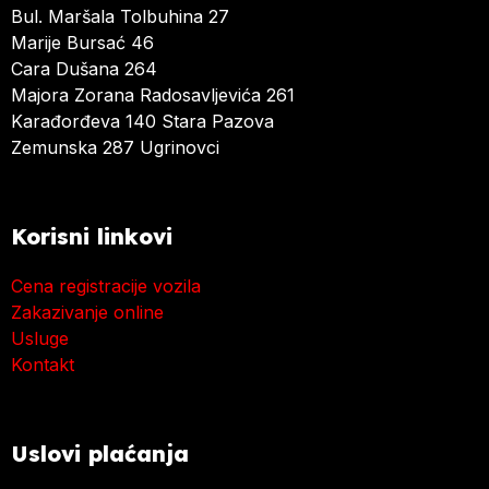
Bul. Maršala Tolbuhina 27
Marije Bursać 46
Cara Dušana 264
Majora Zorana Radosavljevića 261
Karađorđeva 140 Stara Pazova
Zemunska 287 Ugrinovci
Korisni linkovi
Cena registracije vozila
Zakazivanje online
Usluge
Kontakt
Uslovi plaćanja