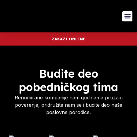
ZAKAŽI ONLINE
Budite deo
pobedničkog tima
Renomirane kompanije nam godinama pružaju
poverenje, pridružite nam se i budite deo naše
poslovne porodice.