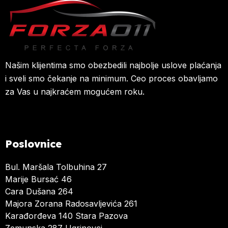
Našim klijentima smo obezbedili najbolje uslove plaćanja
i sveli smo čekanje na minimum. Ceo proces obavljamo
za Vas u najkraćem mogućem roku.
Poslovnice
Bul. Maršala Tolbuhina 27
Marije Bursać 46
Cara Dušana 264
Majora Zorana Radosavljevića 261
Karađorđeva 140 Stara Pazova