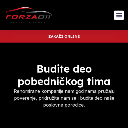
ZAKAŽI ONLINE
Budite deo
pobedničkog tima
Renomirane kompanije nam godinama pružaju
poverenje, pridružite nam se i budite deo naše
poslovne porodice.