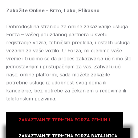
Zakažite Online – Brzo, Lako, Efikasno
Dobrodošli na stranicu za online zakazivanje usluga
Forza – vašeg pouzdanog partnera u svetu
registracije vozila, tehničkih pregleda, i ostalih usluga
vezanih za vaše vozilo. U Forza, mi cijenimo vaše
vreme i trudimo se da proces zakazivanja učinimo što
jednostavnijim i pristupačnijim za vas. Zahvaljujući
našoj online platformi, sada možete zakažite
potrebne usluge iz udobnosti svog doma ili
kancelarije, bez potrebe za čekanjem u redovima ili
telefonskim pozivima.
ZAKAZIVANJE TERMINA FORZA ZEMUN 1
ZAKAZIVANJE TERMINA FORZA BATAJNICA