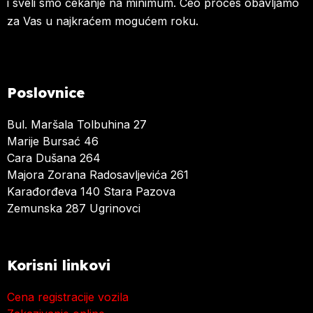
i sveli smo čekanje na minimum. Ceo proces obavljamo
za Vas u najkraćem mogućem roku.
Poslovnice
Bul. Maršala Tolbuhina 27
Marije Bursać 46
Cara Dušana 264
Majora Zorana Radosavljevića 261
Karađorđeva 140 Stara Pazova
Zemunska 287 Ugrinovci
Korisni linkovi
Cena registracije vozila